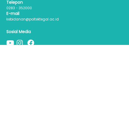
Telepon
0283 - 352000
E-mail
kebidanan@poltektegal.ac.id
Sosial Media
Web Link
E-Library
E-Journal
E-kuliah
Penerimaan Mahasiswa Baru (PMB)
Sistem Informasi Akademik